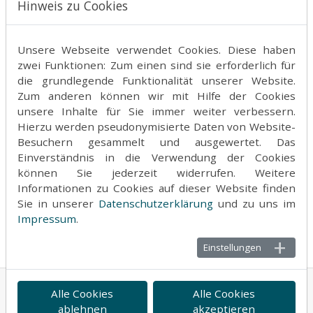
Bei den Jungs war bei den M14
Dante Hamrik
am Start.
Hinweis zu Cookies
Über 100 m erreichte er den 2. Platz mit14,29 s (PB). Im
Hochsprung steigerte er sich um 10 cm auf 1,40 m neue
PB und Platz 2. Im Weitsprung war es mit 4,35 m
Unsere Webseite verwendet Cookies. Diese haben
immerhin der 4. Platz.
zwei Funktionen: Zum einen sind sie erforderlich für
die grundlegende Funktionalität unserer Website.
Endlich war auch mal wieder ein älterer Athlet am Start.
Zum anderen können wir mit Hilfe der Cookies
Cedric Streber
startete nach längerer Wettkampfpause
unsere Inhalte für Sie immer weiter verbessern.
bei den U18. Über 100 m zeigte er ein ganz gutes
Hierzu werden pseudonymisierte Daten von Website-
Rennen und belegte mit 12,73 s den 9. Platz. Im
Besuchern gesammelt und ausgewertet. Das
Weitsprung zeigte er dann, was so möglich wäre. Mit
Einverständnis in die Verwendung der Cookies
einem Sprung erreichte er gute 5,80 m (PB) und sicherte
können Sie jederzeit widerrufen. Weitere
sich damit den Sieg! Es war ein Sportfest mit Licht und
Informationen zu Cookies auf dieser Website finden
auch etwas Schatten, aber es zeigt, dass Wettkämpfe
Sie in unserer
Datenschutzerklärung
und zu uns im
auch zu besseren Leistungen beitragen können! Die
Impressum
.
Trainer hoffen, dass es so positiv weitergeht!
Einstellungen
Alle Cookies
Alle Cookies
© 2026 t3Bootstrap Template von
WapplerSystems
ablehnen
akzeptieren