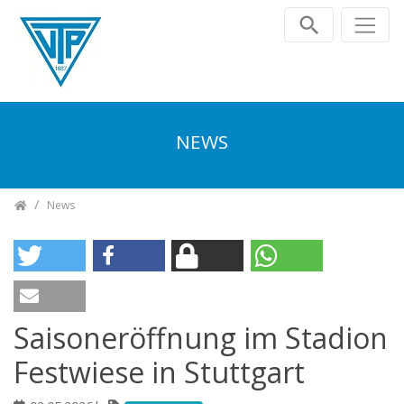
Zum Inhalt springen
NEWS
TV Plochingen e.V.
News
Saisoneröffnung im Stadion
Festwiese in Stuttgart