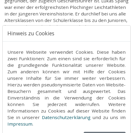
gegründet, der zugleich Geschäftsführer ist. Lukas Spang
war einer der erfolgreichsten Plochinger Leichtathleten
in der jüngeren Vereinshistorie. Er durchlief bei uns alle
Altersklassen von der Schülerklasse bis zu den Junioren,
bevor es ihn studienbedingt aus Plochingen wegzog.
Hinweis zu Cookies
Lukas hat auch in seiner Studienzeit nie den Kontakt zu
seiner Leichtathletik Abteilung verloren und hat, so oft
es ihm möglich war, bei uns vorbeigeschaut. Nach
Unsere Webseite verwendet Cookies. Diese haben
seinem Betriebswirtschafts Studium zog es Lukas Spang
zwei Funktionen: Zum einen sind sie erforderlich für
dann in den Finanzsektor, wo er schließlich seine eigene
die grundlegende Funktionalität unserer Website.
Firma gründete.
Zum anderen können wir mit Hilfe der Cookies
unsere Inhalte für Sie immer weiter verbessern.
Hierzu werden pseudonymisierte Daten von Website-
Besuchern gesammelt und ausgewertet. Das
Einverständnis in die Verwendung der Cookies
können Sie jederzeit widerrufen. Weitere
Informationen zu Cookies auf dieser Website finden
Sie in unserer
Datenschutzerklärung
und zu uns im
Impressum
.