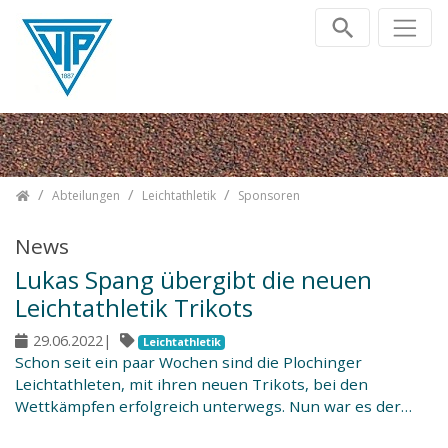
Zum Inhalt springen
TV Plochingen e.V.
Abteilungen
Leichtathletik
Sponsoren
News
Lukas Spang übergibt die neuen
Leichtathletik Trikots
29.06.2022
|
Leichtathletik
Schon seit ein paar Wochen sind die Plochinger
Leichtathleten, mit ihren neuen Trikots, bei den
Wettkämpfen erfolgreich unterwegs. Nun war es der…