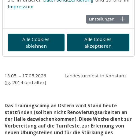
Impressum
.
Sa, 26.07.2025 Stadtlauf in Plochingen
Einstellungen
Sa, 18.10.2025 Jubiläum AKPV (evtl. kleiner
Auftritt)
Alle Cookies
Alle Cookies
ablehnen
akzeptieren
Langfristige Terminplanung:
13.05. – 17.05.2026 Landesturnfest in Konstanz
(Jg. 2014 und älter)
Das Trainingscamp an Ostern wird Stand heute
stattfinden (sollten nicht Renovierungsarbeiten an
der Halle dazwischenkommen). Diese Woche dient zur
Vorbereitung auf die Turnfeste, zur Erlernung von
neuen Übungsteilen und für die Stärkung des