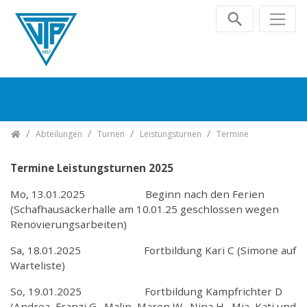
Zum Inhalt springen
TV Plochingen e.V.
Abteilungen
Turnen
Leistungsturnen
Termine
Termine Leistungsturnen 2025
Mo, 13.01.2025 Beginn nach den Ferien
(Schafhausäckerhalle am 10.01.25 geschlossen wegen
Renovierungsarbeiten)
Sa, 18.01.2025 Fortbildung Kari C (Simone auf
Warteliste)
So, 19.01.2025 Fortbildung Kampfrichter D
(Andrea, Franzi G., Malin, Maren W., Nina H., Mia, Kati und