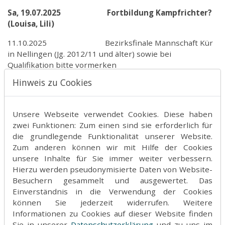
Sa, 19.07.2025 Fortbildung Kampfrichter?
(Louisa, Lili)
11.10.2025 Bezirksfinale Mannschaft Kür
in Nellingen (Jg. 2012/11 und älter) sowie bei
Qualifikation bitte vormerken
Hinweis zu Cookies
09.11.2025 Landesfinale Mannschaft Kür
(s.o.) Ingelfingen
Unsere Webseite verwendet Cookies. Diese haben
zwei Funktionen: Zum einen sind sie erforderlich für
Weitere Termine:
die grundlegende Funktionalität unserer Website.
Zum anderen können wir mit Hilfe der Cookies
unsere Inhalte für Sie immer weiter verbessern.
Hierzu werden pseudonymisierte Daten von Website-
So, 27.04.2025 Plochinger Frühling und
Besuchern gesammelt und ausgewertet. Das
Vereinsmesse (evtl. kleiner Auftritt)
Einverständnis in die Verwendung der Cookies
11.07. – 13.07.2025 Marquardtfest in Plochingen
können Sie jederzeit widerrufen. Weitere
(evtl. kleiner Auftritt am Sonntag und Mithilfe beim
Informationen zu Cookies auf dieser Website finden
Getränkeverkauf, bitte freihalten)
Sie in unserer
Datenschutzerklärung
und zu uns im