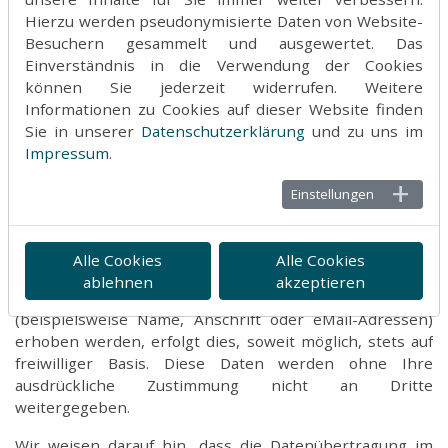
privaten, nicht kommerziellen Gebrauch gestattet.
Hierzu werden pseudonymisierte Daten von Website-
Soweit die Inhalte auf dieser Seite nicht vom Betreiber
Besuchern gesammelt und ausgewertet. Das
erstellt wurden, werden die Urheberrechte Dritter
Einverständnis in die Verwendung der Cookies
beachtet. Insbesondere werden Inhalte Dritter als
können Sie jederzeit widerrufen. Weitere
solche gekennzeichnet. Sollten Sie trotzdem auf eine
Informationen zu Cookies auf dieser Website finden
Urheberrechtsverletzung aufmerksam werden, bitten
Sie in unserer
Datenschutzerklärung
und zu uns im
wir um einen entsprechenden Hinweis. Bei
Impressum
.
Bekanntwerden von Rechtsverletzungen werden wir
derartige Inhalte umgehend entfernen.
Einstellungen
Datenschutz
Die Nutzung unserer Webseite ist in der Regel ohne
Alle Cookies
Alle Cookies
Angabe personenbezogener Daten möglich. Soweit auf
ablehnen
akzeptieren
unseren Seiten personenbezogene Daten
(beispielsweise Name, Anschrift oder eMail-Adressen)
erhoben werden, erfolgt dies, soweit möglich, stets auf
freiwilliger Basis. Diese Daten werden ohne Ihre
ausdrückliche Zustimmung nicht an Dritte
weitergegeben.
Wir weisen darauf hin, dass die Datenübertragung im