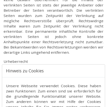
verlinkten Seiten ist stets der jeweilige Anbieter oder
Betreiber der Seiten verantwortlich. Die verlinkten
Seiten wurden zum Zeitpunkt der Verlinkung auf
mögliche Rechtsverstöße überprüft. Rechtswidrige
Inhalte waren zum Zeitpunkt der Verlinkung nicht
erkennbar. Eine permanente inhaltliche Kontrolle der
verlinkten Seiten ist jedoch ohne konkrete
Anhaltspunkte einer Rechtsverletzung nicht zumutbar.
Bei Bekanntwerden von Rechtsverletzungen werden wir
derartige Links umgehend entfernen.
Urheberrecht
Hinweis zu Cookies
Die durch die Seitenbetreiber erstellten Inhalte und
Werke auf diesen Seiten unterliegen dem deutschen
Urheberrecht. Die Vervielfältigung, Bearbeitung,
Unsere Webseite verwendet Cookies. Diese haben
Verbreitung und jede Art der Verwertung außerhalb der
zwei Funktionen: Zum einen sind sie erforderlich für
Grenzen des Urheberrechtes bedürfen der schriftlichen
die grundlegende Funktionalität unserer Website.
Zustimmung des jeweiligen Autors bzw. Erstellers.
Zum anderen können wir mit Hilfe der Cookies
Downloads und Kopien dieser Seite sind nur für den
unsere Inhalte für Sie immer weiter verbessern.